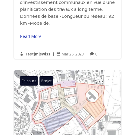
d’investissement communaux en vue d’une
planification des travaux à long terme.
Données de base -Longueur du réseau : 92
km -Mode de...
Read More
Testjmjswiss
|
Mar 28, 2023
|
0



En cours
Projet