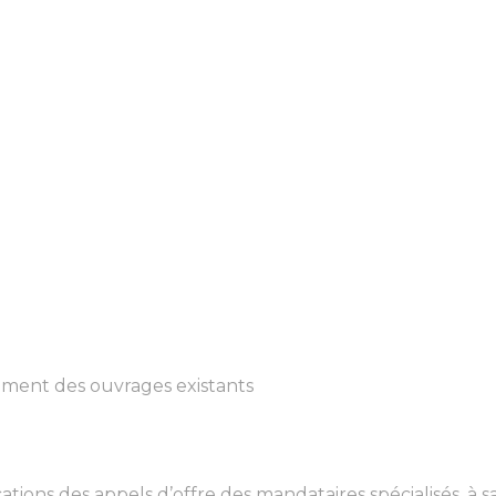
cement des ouvrages existants
cations des appels d’offre des mandataires spécialisés, à s