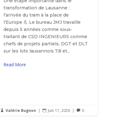
Une étape importante dans le
transformation de Lausanne :
l’arrivée du tram à la place de
l’Europe 💪 Le bureau JMJ travaille
depuis 5 années comme sous-
traitant de CSD INGENIEURS comme
chefs de projets partiels, DGT et DLT
sur les lots lausannois 7,8 et...
Read More
Valérie Bugnon
|
Juin 11, 2026
|
0


