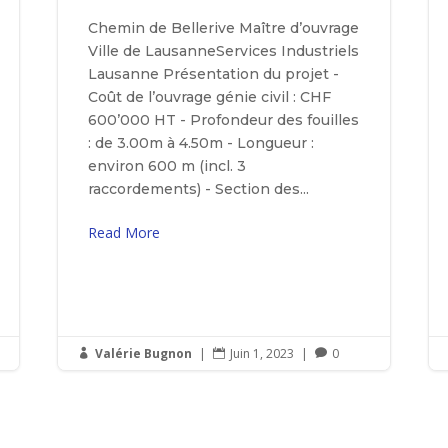
Chemin de Bellerive Maître d’ouvrage
Ville de LausanneServices Industriels
Lausanne Présentation du projet -
Coût de l’ouvrage génie civil : CHF
600’000 HT - Profondeur des fouilles
: de 3.00m à 4.50m - Longueur :
environ 600 m (incl. 3
raccordements) - Section des...
Read More
Valérie Bugnon
|
Juin 1, 2023
|
0


