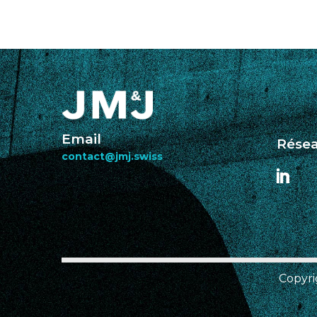
Email
Résea
contact@jmj.swiss
Copyri