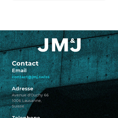
Contact
Email
contact@jmj.swiss
Adresse
Avenue d’Ouchy 66
1006 Lausanne,
Suisse
Telephone