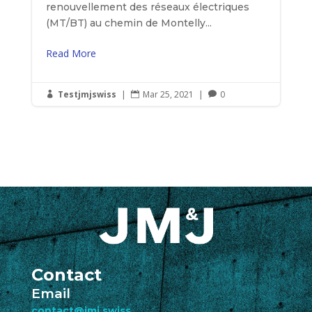
renouvellement des réseaux électriques
(MT/BT) au chemin de Montelly...
Read More
Testjmjswiss
|
Mar 25, 2021
|
0



Contact
Email
contact@jmj.swiss